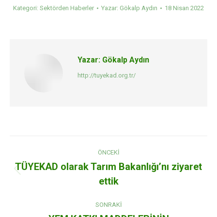
Kategori:
Sektörden Haberler
Yazar:
Gökalp Aydın
18 Nisan 2022
Yazar:
Gökalp Aydın
http://tuyekad.org.tr/
Post
ÖNCEKI
navigation
TÜYEKAD olarak Tarım Bakanlığı’nı ziyaret
Previous
ettik
post:
SONRAKI