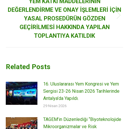
YEM KATKI MADDELERİNİN
DEĞERLENDİRME VE ONAY İŞLEMLERİ İÇİN
YASAL PROSEDÜRÜN GÖZDEN
Next
post:
GEÇİRİLMESİ HAKKINDA YAPILAN
TOPLANTIYA KATILDIK
Related Posts
16. Uluslararası Yem Kongresi ve Yem
Sergisi 23-26 Nisan 2026 Tarihlerinde
Antalya’da Yapıldı.
29 Nisan 2026
TAGEM’in Düzenlediği “Biyoteknolojide
Mikroorganizmalar ve Risk