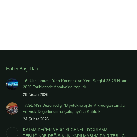
Haber Başlıkları
16. Uluslararası Yem Kongresi ve Yem Sergisi 23-26 Nisan
2026 Tarihlerinde Antalya’da Yapıldı.
29 Nisan 2026
TAGEM’in Düzenlediği “Biyoteknolojide Mikroorganizmalar
ve Risk Değerlendirme Çalıştayı”na Katıldık
24 Şubat 2026
KATMA DEĞER VERGİSİ GENEL UYGULAMA
TEBLİĞİNDE DEĞİŞİKLİK YAPILMASINA DAİR TEBLİĞ