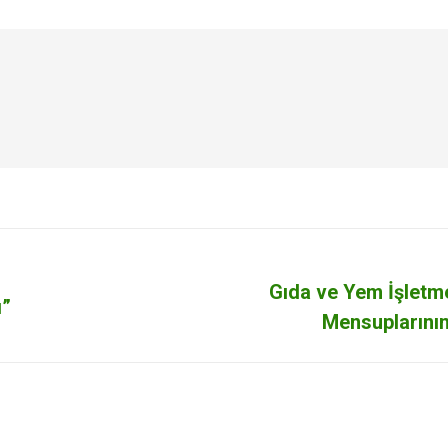
Gıda ve Yem İşletme
ı”
Next
Mensuplarının
post: