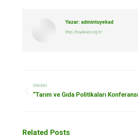
Yazar:
admintuyekad
http://tuyekad.org.tr/
Post
ÖNCEKI
navigation
“Tarım ve Gıda Politikaları Konferans
Previous
post:
Related Posts