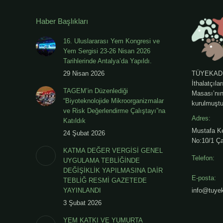
Haber Başlıkları
16. Uluslararası Yem Kongresi ve
Yem Sergisi 23-26 Nisan 2026
Tarihlerinde Antalya’da Yapıldı.
29 Nisan 2026
TÜYEKAD - 
İthalatçıla
TAGEM’in Düzenlediği
Masası’nın 
“Biyoteknolojide Mikroorganizmalar
kurulmuştu
ve Risk Değerlendirme Çalıştayı”na
Adres:
Katıldık
Mustafa K
24 Şubat 2026
No:10/1 Ça
KATMA DEĞER VERGİSİ GENEL
Telefon:
UYGULAMA TEBLİĞİNDE
DEĞİŞİKLİK YAPILMASINA DAİR
E-posta:
TEBLİĞ RESMİ GAZETEDE
YAYINLANDI
info@tuyek
3 Şubat 2026
YEM KATKI VE YUMURTA