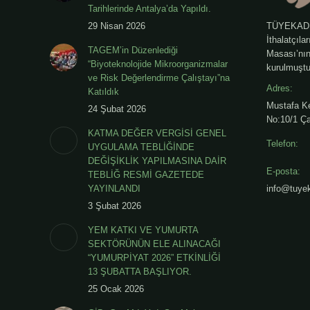
Tarihlerinde Antalya’da Yapıldı.
29 Nisan 2026
TÜYEKAD - 
İthalatçıla
TAGEM’in Düzenlediği
Masası’nın 
“Biyoteknolojide Mikroorganizmalar
kurulmuştu
ve Risk Değerlendirme Çalıştayı”na
Adres:
Katıldık
Mustafa K
24 Şubat 2026
No:10/1 Ça
KATMA DEĞER VERGİSİ GENEL
Telefon:
UYGULAMA TEBLİĞİNDE
DEĞİŞİKLİK YAPILMASINA DAİR
E-posta:
TEBLİĞ RESMİ GAZETEDE
YAYINLANDI
info@tuyek
3 Şubat 2026
YEM KATKI VE YUMURTA
SEKTÖRÜNÜN ELE ALINACAĞI
“YUMURPİYAT 2026” ETKİNLİĞİ
13 ŞUBATTA BAŞLIYOR.
25 Ocak 2026