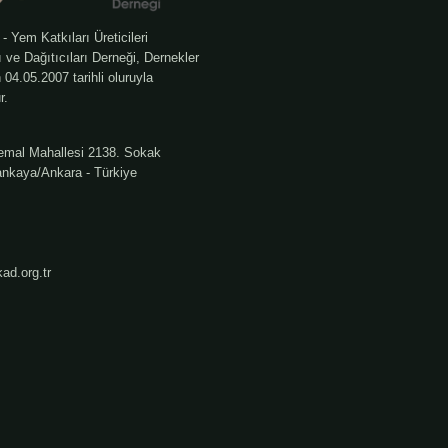
Yem Katkıları Üreticileri
rı ve Dağıtıcıları Derneği, Dernekler
04.05.2007 tarihli oluruyla
r.
emal Mahallesi 2138. Sokak
nkaya/Ankara - Türkiye
ad.org.tr