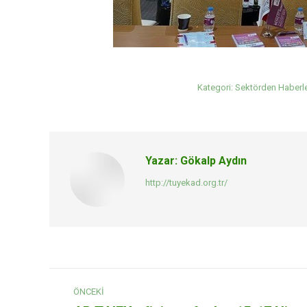
Kategori:
Sektörden Haberl
Yazar:
Gökalp Aydın
http://tuyekad.org.tr/
Post
ÖNCEKI