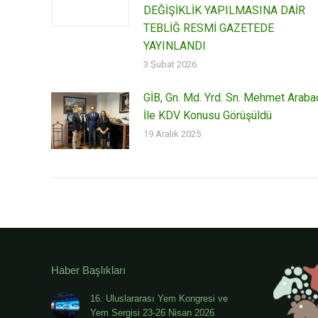
DEĞİŞİKLİK YAPILMASINA DAİR
TEBLİĞ RESMİ GAZETEDE
YAYINLANDI
3 Şubat 2026
GİB, Gn. Md. Yrd. Sn. Mehmet Araba
İle KDV Konusu Görüşüldü
19 Aralık 2025
Haber Başlıkları
16. Uluslararası Yem Kongresi ve
Yem Sergisi 23-26 Nisan 2026