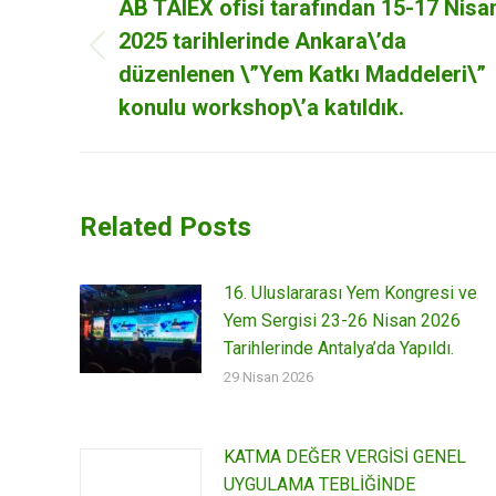
navigation
AB TAIEX ofisi tarafından 15-17 Nisa
2025 tarihlerinde Ankara\’da
Previous
düzenlenen \”Yem Katkı Maddeleri\”
post:
konulu workshop\’a katıldık.
Related Posts
16. Uluslararası Yem Kongresi ve
Yem Sergisi 23-26 Nisan 2026
Tarihlerinde Antalya’da Yapıldı.
29 Nisan 2026
KATMA DEĞER VERGİSİ GENEL
UYGULAMA TEBLİĞİNDE