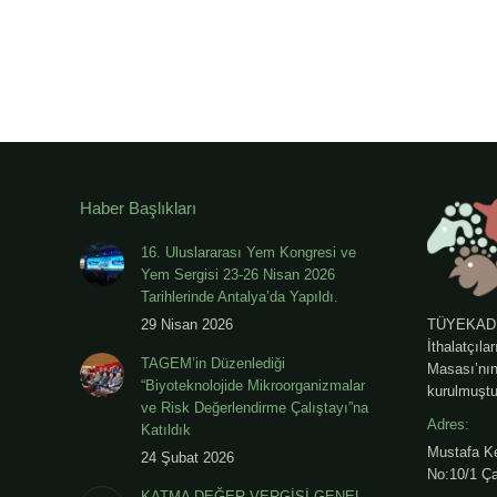
Haber Başlıkları
16. Uluslararası Yem Kongresi ve
Yem Sergisi 23-26 Nisan 2026
Tarihlerinde Antalya’da Yapıldı.
29 Nisan 2026
TÜYEKAD - 
İthalatçıla
TAGEM’in Düzenlediği
Masası’nın 
“Biyoteknolojide Mikroorganizmalar
kurulmuştu
ve Risk Değerlendirme Çalıştayı”na
Adres:
Katıldık
Mustafa K
24 Şubat 2026
No:10/1 Ça
KATMA DEĞER VERGİSİ GENEL