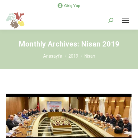
Giriş Yap
Search:
Monthly Archives:
Nisan 2019
You are here:
Anasayfa
2019
Nisan